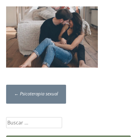
Post
←
Psicoterapia sexual
navigation
Buscar: