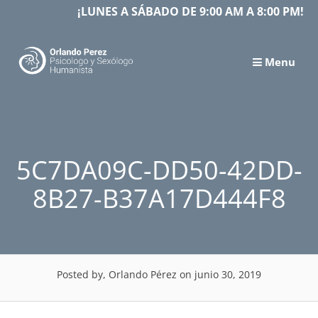
Skip
¡LUNES A SÁBADO DE 9:00 AM A 8:00 PM!
to
content
Menu
5C7DA09C-DD50-42DD-
8B27-B37A17D444F8
Posted by, Orlando Pérez
on junio 30, 2019