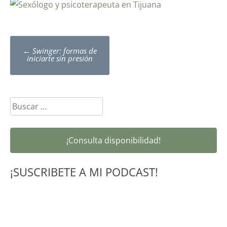
Post
←
Swinger: formas de
navigation
iniciarte sin presión
Buscar:
¡Consulta disponibilidad!
¡SUSCRIBETE A MI PODCAST!