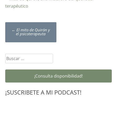
Post
←
El mito de Quirón y
navigation
el psicoterapeuta
Buscar:
¡Consulta disponibilidad!
¡SUSCRIBETE A MI PODCAST!