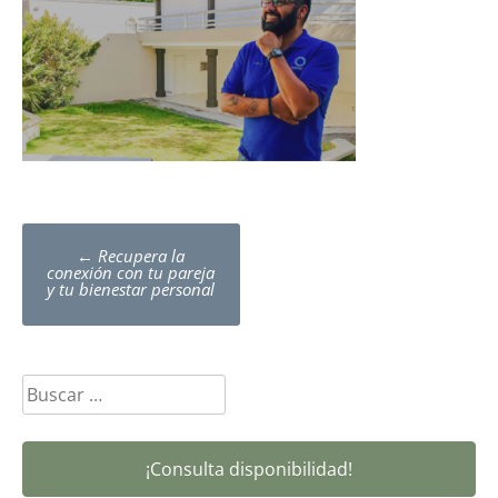
Post
←
Recupera la
navigation
conexión con tu pareja
y tu bienestar personal
Buscar:
¡Consulta disponibilidad!