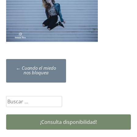
Post
←
Cuando el miedo
navigation
nos bloquea
Buscar:
¡Consulta disponibilidad!