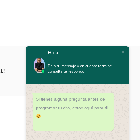
Hola
Deja tu mensaje y en cuanto termine
L!
consulta te respondo
Si tienes alguna pregunta antes de
programar tu cita, estoy aquí para tii
¿DUDAS?
¡PROGRAMA TU CITA HOY!