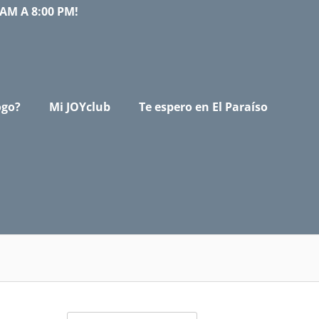
AM A 8:00 PM!
ogo?
Mi JOYclub
Te espero en El Paraíso