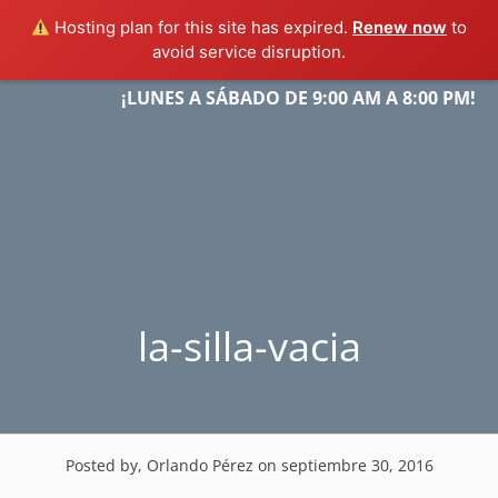
Hosting plan for this site has expired.
Renew now
to
avoid service disruption.
Skip
¡LUNES A SÁBADO DE 9:00 AM A 8:00 PM!
Menu
to
content
la-silla-vacia
Posted by, Orlando Pérez
on septiembre 30, 2016